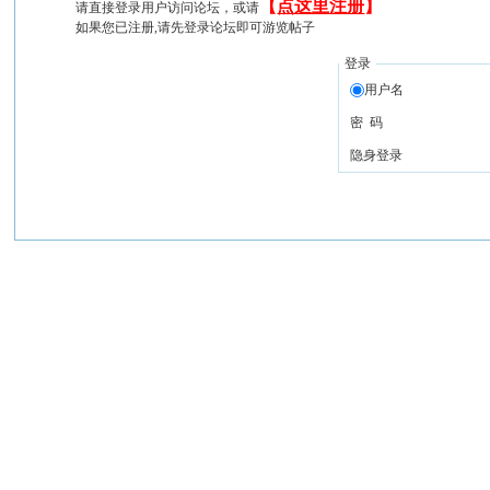
【
点这里注册
】
请直接登录用户访问论坛，或请
如果您已注册,请先登录论坛即可游览帖子
登录
用户名
密 码
隐身登录