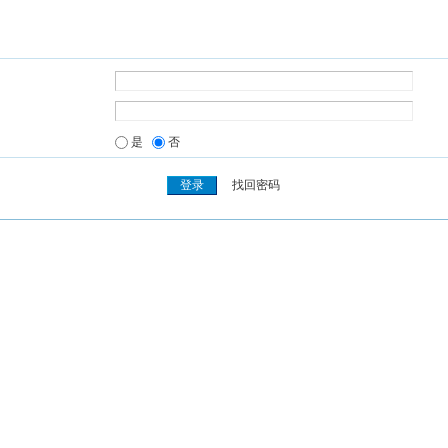
是
否
找回密码