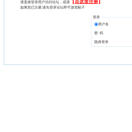
【
点这里注册
】
请直接登录用户访问论坛，或请
如果您已注册,请先登录论坛即可游览帖子
登录
用户名
密 码
隐身登录