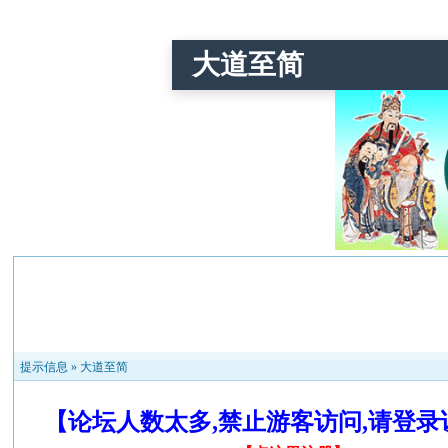
大道至简
提示信息 »
大道至简
【论坛人数太多,禁止游客访问,请登