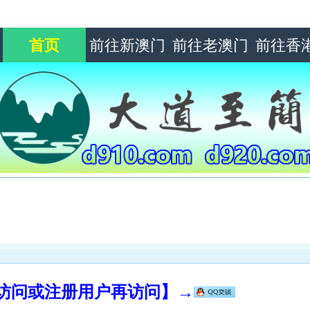
首页
前往新澳门
前往老澳门
前往香
录访问或注册用户再访问】→