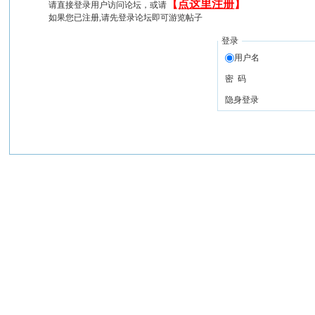
【
点这里注册
】
请直接登录用户访问论坛，或请
如果您已注册,请先登录论坛即可游览帖子
登录
用户名
密 码
隐身登录