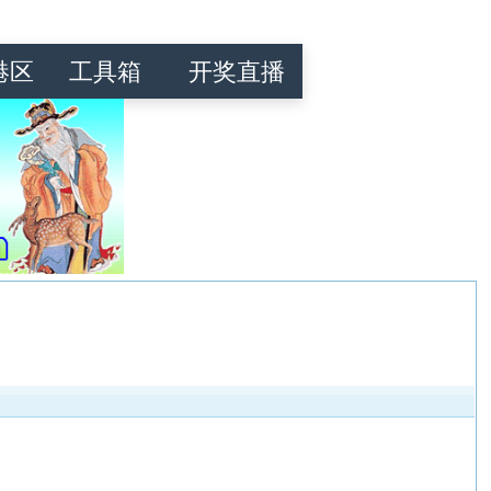
港区
工具箱
开奖直播