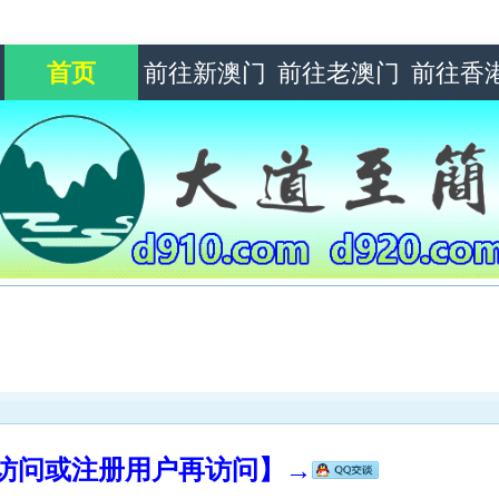
首页
前往新澳门
前往老澳门
前往香
录访问或注册用户再访问】→