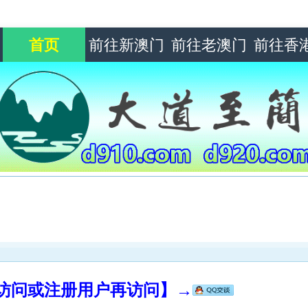
首页
前往新澳门
前往老澳门
前往香
录访问或注册用户再访问】→