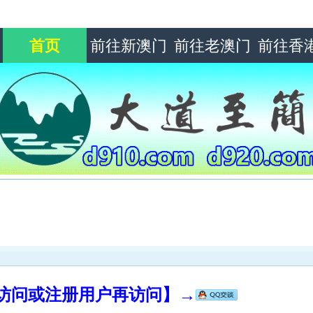
首页
前往新澳门
前往老澳门
前往香
录访问或注册用户再访问】→