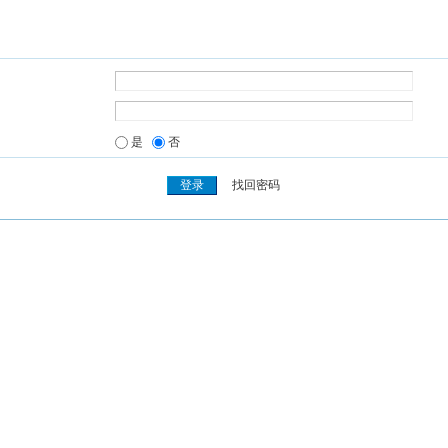
是
否
找回密码