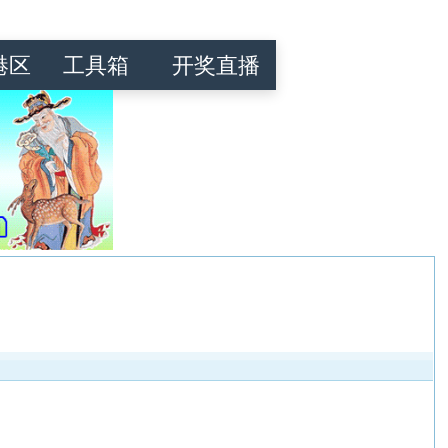
港区
工具箱
开奖直播