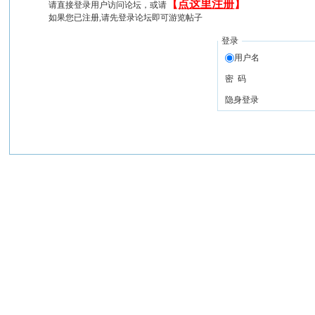
【
点这里注册
】
请直接登录用户访问论坛，或请
如果您已注册,请先登录论坛即可游览帖子
登录
用户名
密 码
隐身登录