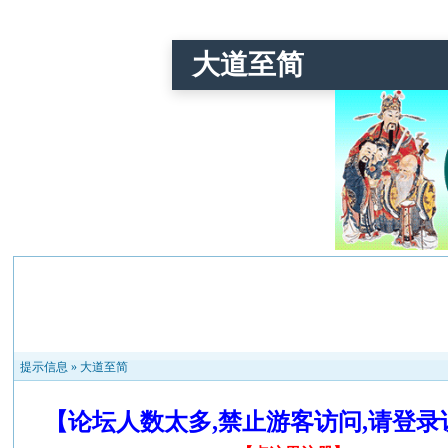
大道至简
提示信息 »
大道至简
【论坛人数太多,禁止游客访问,请登