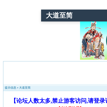
大道至简
提示信息 »
大道至简
【论坛人数太多,禁止游客访问,请登