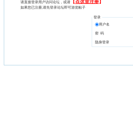
【
点这里注册
】
请直接登录用户访问论坛，或请
如果您已注册,请先登录论坛即可游览帖子
登录
用户名
密 码
隐身登录