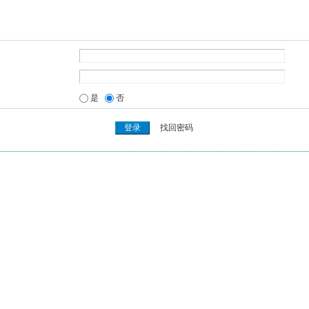
是
否
找回密码