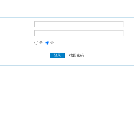
是
否
找回密码