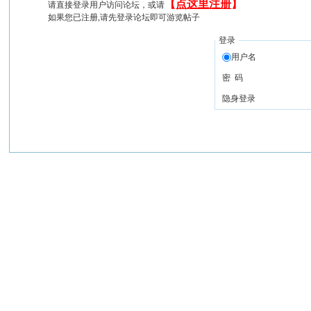
【
点这里注册
】
请直接登录用户访问论坛，或请
如果您已注册,请先登录论坛即可游览帖子
登录
用户名
密 码
隐身登录