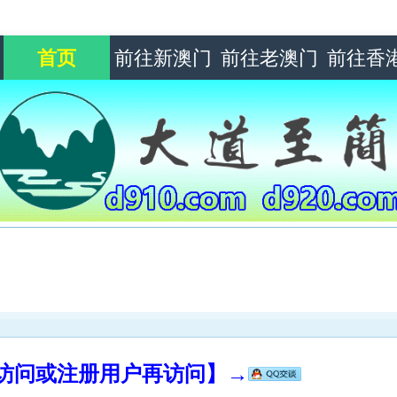
首页
前往新澳门
前往老澳门
前往香
录访问或注册用户再访问】→