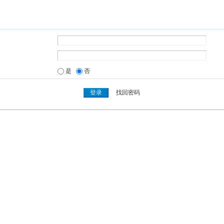
是
否
找回密码