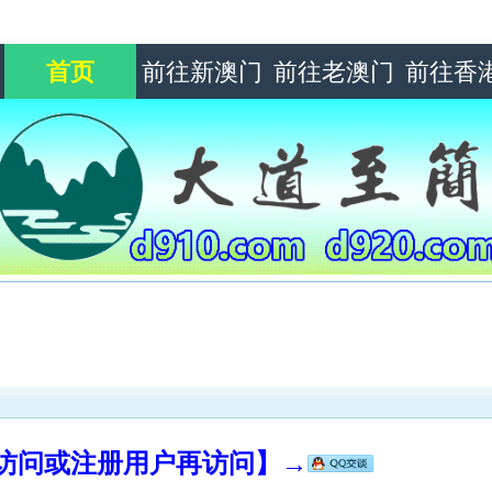
首页
前往新澳门
前往老澳门
前往香
录访问或注册用户再访问】→