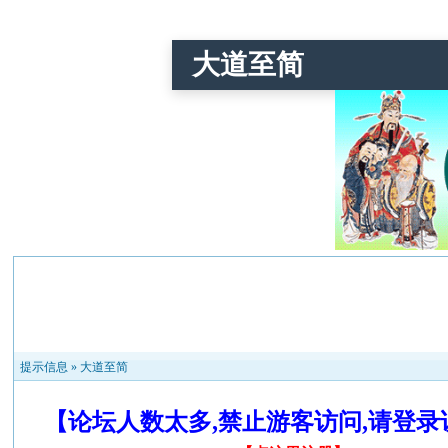
大道至简
提示信息 »
大道至简
【论坛人数太多,禁止游客访问,请登