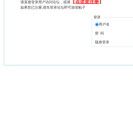
【
点这里注册
】
请直接登录用户访问论坛，或请
如果您已注册,请先登录论坛即可游览帖子
登录
用户名
密 码
隐身登录