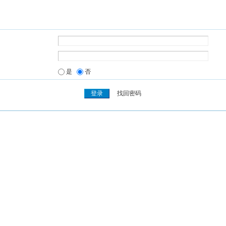
是
否
找回密码