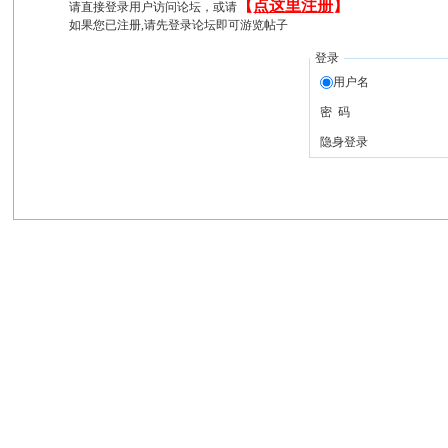
【
点这里注册
】
请直接登录用户访问论坛，或请
如果您已注册,请先登录论坛即可游览帖子
登录
用户名
密 码
隐身登录