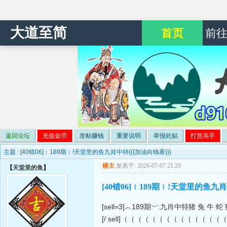
大道至简
首页
前
返回论坛
充值金币
发帖赚钱
重要说明
举报此贴
打赏高手
主题 :
[40错06]﹛189期﹜!天堂里的鱼九肖中特{{{加油向钱看}}}
楼主
发表于: 2026-07-07 21:20
【
天堂里的鱼
】
[40错06]﹛189期﹜!天堂里的鱼九肖
[sell=3]︿189期﹀:九肖中特猪 兔 牛 蛇
[/ sell]（（（（（（（（（（（（（