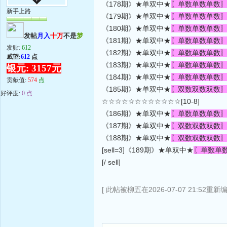
《178期》★单双中★
〖单数单数单数
新手上路
《179期》★单双中★
〖单数单数单数
《180期》★单双中★
〖单数单数单数
发帖
月入
十万
不是
梦
《181期》★单双中★
〖单数单数单数
发贴:
612
《182期》★单双中★
〖单数单数单数
威望:
612
点
《183期》★单双中★
〖单数单数单数
银元: 3157元
《184期》★单双中★
〖单数单数单数
贡献值:
574
点
《185期》★单双中★
〖双数双数双数
好评度:
0 点
☆☆☆☆☆☆☆☆☆☆☆☆[10-8]
《186期》★单双中★
〖单数单数单数
《187期》★单双中★
〖双数双数双数
《188期》★单双中★
〖双数双数双数
[sell=3]《189期》★单双中★
〖单数单
[/ sell]
[ 此帖被柳五在2026-07-07 21:52重新编