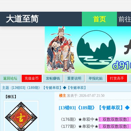
大道至简
首页
前
返回论坛
充值金币
发帖赚钱
重要说明
举报此贴
打赏高手
主题 :
[13错03]《189期》【专赌单双】◆【专赌单双】
楼主
发表于: 2026-07-07 21:50
【
柳五
】
[13错03]《189期》【专赌单双】
《176期》★单双中★
〖双数双数双数
《177期》★单双中★
〖双数双数双数