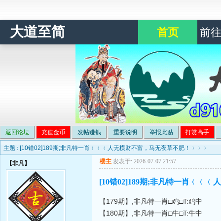
大道至简
首页
前
返回论坛
充值金币
发帖赚钱
重要说明
举报此贴
打赏高手
主题 :
[10错02]189期;非凡特一肖﹙﹙﹙人无横财不富，马无夜草不肥！﹚﹚﹚
楼主
发表于: 2026-07-07 21:57
【
非凡
】
[10错02]189期;非凡特一肖﹙
【179期】,非凡特一肖□鸡□T:鸡中
【180期】,非凡特一肖□牛□T:牛中