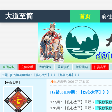
大道至简
首页
前
返回论坛
充值金币
发帖赚钱
重要说明
举报此贴
打赏高手
主题 :
[12错03]189期：【伤心太平】》》【单双必爆】》》
楼主
发表于: 2026-07-07 21:59
【
伤心太平
】
[12错03]189期：【伤心太平】
177期：【伤心太平】单双（
『双数双
178期：【伤心太平】单双（
『双数双