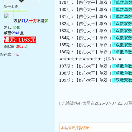
179期：【伤心太平】单双（
『单数单
新手上路
180期：【伤心太平】单双（
『单数单
181期：【伤心太平】单双（
『单数单
发帖
月入
十万
不是
梦
182期：【伤心太平】单双（
『双数双
发贴:
2948
183期：【伤心太平】单双（
『双数双
威望:
2948
点
184期：【伤心太平】单双（
『双数双
银元: 1163元
185期：【伤心太平】单双（
『双数双
贡献值:
2922
点
186期：【伤心太平】单双（
『单数单
好评度:
0 点
★☆★☆★☆★☆★☆★（10-8）★
187期：【伤心太平】单双（
『单数单
188期：【伤心太平】单双（
『单数单
189期：【伤心太平】单双（
『双数双
[ 此帖被伤心太平在2026-07-07 21:59
本帖最近打赏记录：