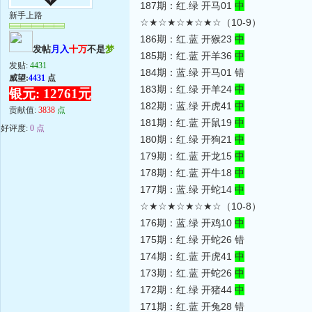
187期：红.绿 开马01
中
新手上路
☆★☆★☆★☆★☆（10-9）
186期：红.蓝 开猴23
中
发帖
月入
十万
不是
梦
185期：红.蓝 开羊36
中
发贴:
4431
184期：蓝.绿 开马01 错
威望:
4431
点
183期：红.绿 开羊24
中
银元: 12761元
182期：蓝.绿 开虎41
中
贡献值:
3838
点
181期：红.蓝 开鼠19
中
好评度:
0 点
180期：红.绿 开狗21
中
179期：红.蓝 开龙15
中
178期：红.蓝 开牛18
中
177期：蓝.绿 开蛇14
中
☆★☆★☆★☆★☆（10-8）
176期：蓝.绿 开鸡10
中
175期：红.绿 开蛇26 错
174期：红.蓝 开虎41
中
173期：红.蓝 开蛇26
中
172期：红.绿 开猪44
中
171期：红.蓝 开兔28 错