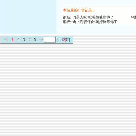
本帖最近打赏记录：
铜板:+7(男人味)吃喝嫖赌靠你了
铜
铜板:+6(上海靓仔)吃喝嫖赌靠你了
<<
1
2
3
4
5
>>
[共
12
页]