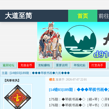
大道至简
首页
前
返回论坛
充值金币
发帖赚钱
重要说明
举报此贴
打赏高手
主题 :
[14错03]189期：◆◆◆琴棋书画◆六肖◆◆◆
楼主
发表于: 2026-07-07 22:01
【
风筝有风
】
[14错03]189期：◆◆◆琴棋书画
175期：◆琴棋书画◆◇［棋+琴］◇开蛇
176期：◆琴棋书画◆◇［琴+书］◇开鸡