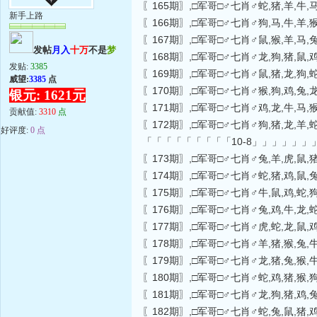
〖165期〗,□军哥□♂七肖♂蛇,猪,羊,牛,
新手上路
〖166期〗,□军哥□♂七肖♂狗,马,牛,羊,
〖167期〗,□军哥□♂七肖♂鼠,猴,羊,马,
发帖
月入
十万
不是
梦
〖168期〗,□军哥□♂七肖♂龙,狗,猪,鼠,
发贴:
3385
〖169期〗,□军哥□♂七肖♂鼠,猪,龙,狗,
威望:
3385
点
〖170期〗,□军哥□♂七肖♂猴,狗,鸡,兔,
银元: 1621元
〖171期〗,□军哥□♂七肖♂鸡,龙,牛,马,
贡献值:
3310
点
〖172期〗,□军哥□♂七肖♂狗,猪,龙,羊,
好评度:
0 点
「「「「「「「「「10-8」」」」」」
〖173期〗,□军哥□♂七肖♂兔,羊,虎,鼠,
〖174期〗,□军哥□♂七肖♂蛇,猪,鸡,鼠,
〖175期〗,□军哥□♂七肖♂牛,鼠,鸡,蛇,
〖176期〗,□军哥□♂七肖♂兔,鸡,牛,龙,
〖177期〗,□军哥□♂七肖♂虎,蛇,龙,鼠,
〖178期〗,□军哥□♂七肖♂羊,猪,猴,兔,
〖179期〗,□军哥□♂七肖♂龙,猪,兔,猴,
〖180期〗,□军哥□♂七肖♂蛇,鸡,猪,猴,
〖181期〗,□军哥□♂七肖♂龙,狗,猪,鸡,
〖182期〗,□军哥□♂七肖♂蛇,兔,鼠,猪,