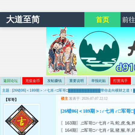
大道至简
首页
前
返回论坛
充值金币
发帖赚钱
重要说明
举报此贴
打赏高手
主题 :
[26错06]＜189期＞:♂七肖♂□军哥□▓▓▓▓▓▓▓▓▓▓▓▓带你走向横财之道！▓
楼主
发表于: 2026-07-07 22:12
【
军哥
】
[26错06]＜189期＞:♂七肖♂□军
〖163期〗,□军哥□♂七肖♂马,蛇,虎,兔,
〖164期〗,□军哥□♂七肖♂鼠,猪,猴,羊,