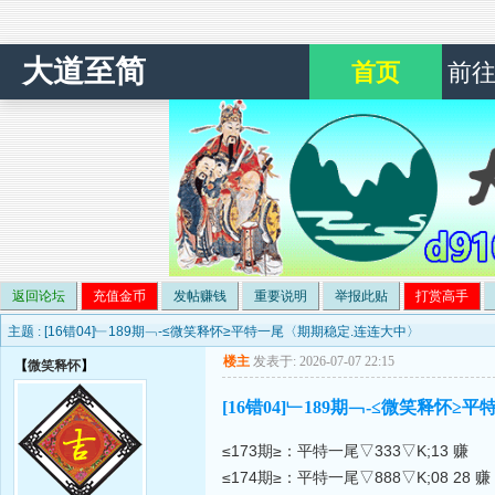
大道至简
首页
前
返回论坛
充值金币
发帖赚钱
重要说明
举报此贴
打赏高手
主题 :
[16错04]﹂189期﹁-≤微笑释怀≥平特一尾〈期期稳定.连连大中〉
楼主
发表于: 2026-07-07 22:15
【
微笑释怀
】
[16错04]﹂189期﹁-≤微笑释怀
≤173期≥：平特一尾▽333▽K;13 赚
≤174期≥：平特一尾▽888▽K;08 28 赚