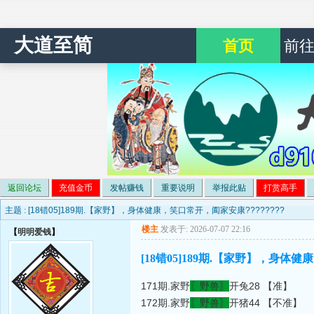
大道至简
首页
前
返回论坛
充值金币
发帖赚钱
重要说明
举报此贴
打赏高手
主题 :
[18错05]189期.【家野】，身体健康，笑口常开，阖家安康????????
楼主
发表于: 2026-07-07 22:16
【
明明爱钱
】
[18错05]189期.【家野】，身体健
171期.家野
〖野兽〗
开兔28 【准】
172期.家野
〖野兽〗
开猪44 【不准】