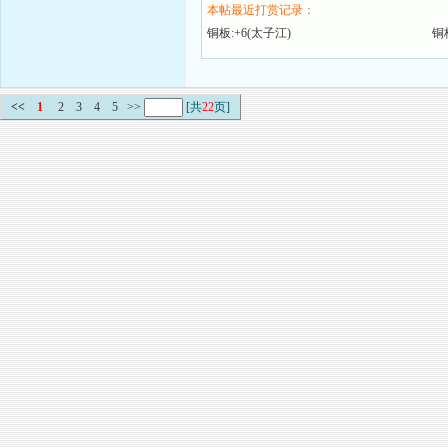
本帖最近打赏记录：
铜板:+6(太子江)
铜
<<
1
2
3
4
5
>>
[共
22
页]