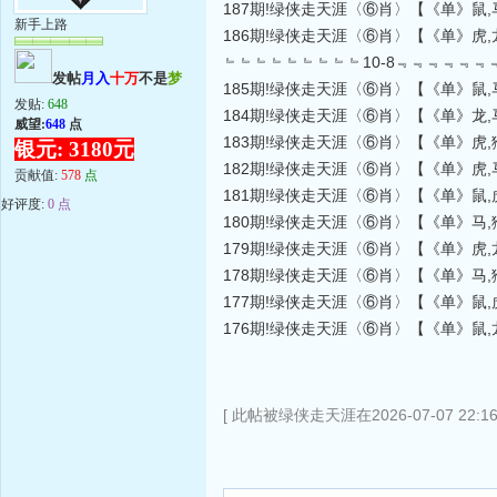
187期!绿侠走天涯〈⑥肖〉【《单》鼠,马
新手上路
186期!绿侠走天涯〈⑥肖〉【《单》虎,龙
﹄﹄﹄﹄﹄﹄﹄﹄﹄10-8﹃﹃﹃﹃﹃﹃
发帖
月入
十万
不是
梦
185期!绿侠走天涯〈⑥肖〉【《单》鼠,马
发贴:
648
184期!绿侠走天涯〈⑥肖〉【《单》龙,马
威望:
648
点
183期!绿侠走天涯〈⑥肖〉【《单》虎,猴
银元: 3180元
182期!绿侠走天涯〈⑥肖〉【《单》虎,马
贡献值:
578
点
181期!绿侠走天涯〈⑥肖〉【《单》鼠,虎
好评度:
0 点
180期!绿侠走天涯〈⑥肖〉【《单》马,猴
179期!绿侠走天涯〈⑥肖〉【《单》虎,龙
178期!绿侠走天涯〈⑥肖〉【《单》马,猴
177期!绿侠走天涯〈⑥肖〉【《单》鼠,虎
176期!绿侠走天涯〈⑥肖〉【《单》鼠,龙
[ 此帖被绿侠走天涯在2026-07-07 22:1