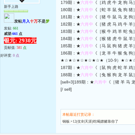
179期：★
六肖中
《［鸡 虎 牛 龙 狗 
新手上路
180期：★
六肖中
《［蛇 羊 鼠 兔 狗 
181期：★
六肖中
《［猪 牛 鼠 马 龙 
发帖
月入
十万
不是
梦
182期：★
六肖中
《［猪 虎 马 鸡 牛 
发贴:
661
183期：★
六肖中
《［猴 牛 鸡 羊 蛇 
威望:
661
点
184期：★
六肖中
《［猴 猪 虎 牛 鼠 
银元: 2930元
185期：★
六肖中
《［马 鼠 狗 猪 虎 
贡献值:
581
点
186期：★
六肖中
《［龙 羊 牛 猴 兔 
好评度:
0 点
★☆★☆★☆★☆★☆★（10-9）★☆★
187期：★
六肖中
《［鼠 狗 虎 蛇 羊 
188期：★
六肖中
《［兔 猴 狗 龙 羊 
[sell=3]189期：★
六肖中
《［猪 羊 马 
[/ sell]
本帖最近打赏记录：
铜板:+12(仗剑天涯)吃喝嫖赌靠你了