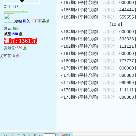
<187期>‖平特①尾‖
﹙万事达﹚
00000
新手上路
<186期>‖平特①尾‖
﹙万事达﹚
44444
<185期>‖平特①尾‖
﹙万事达﹚
55555
发帖
月入
十万
不是
梦
===================【10-9】
发贴:
688
<184期>‖平特①尾‖
﹙万事达﹚
00000
威望:
688
点
<183期>‖平特①尾‖
﹙万事达﹚
33333
银元: 1361元
<182期>‖平特①尾‖
﹙万事达﹚
11111
贡献值:
559
点
<181期>‖平特①尾‖
﹙万事达﹚
00000
好评度:
0 点
<180期>‖平特①尾‖
﹙万事达﹚
77777
<179期>‖平特①尾‖
﹙万事达﹚
00000
<178期>‖平特①尾‖
﹙万事达﹚
88888
<177期>‖平特①尾‖
﹙万事达﹚
99999
<176期>‖平特①尾‖
﹙万事达﹚
11111
<175期>‖平特①尾‖
﹙万事达﹚
88888