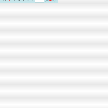
<<
1
2
3
4
5
>>
[共
16
页]