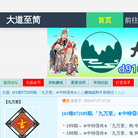
大道至简
首页
前
返回论坛
充值金币
发帖赚钱
重要说明
举报此贴
打赏高手
主题 :
[41错07]189期,「九万里」⊕中特⑨肖⊕△△赚钱猛料不容错过！△△
楼主
发表于: 2026-07-07 22:24
【
九万里
】
[41错07]189期,「九万里」⊕
﹄189期﹃:⊕中特⑨肖⊕「九万里」狗.牛.猪
﹄188期﹃:⊕中特⑨肖⊕「九万里」兔.狗.羊