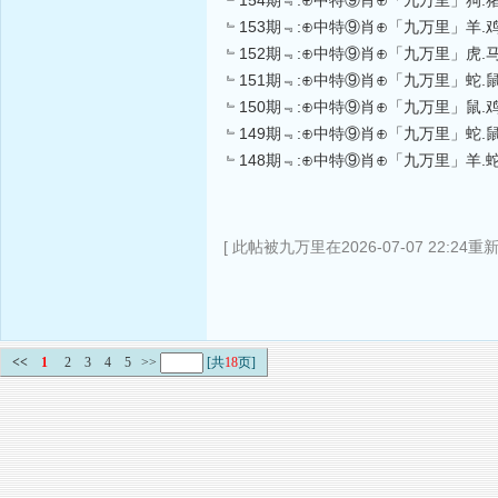
﹄154期﹃:⊕中特⑨肖⊕「九万里」狗.猪.虎
﹄153期﹃:⊕中特⑨肖⊕「九万里」羊.鸡.鼠
﹄152期﹃:⊕中特⑨肖⊕「九万里」虎.马.猴
﹄151期﹃:⊕中特⑨肖⊕「九万里」蛇.鼠.兔
﹄150期﹃:⊕中特⑨肖⊕「九万里」鼠.鸡.猴
﹄149期﹃:⊕中特⑨肖⊕「九万里」蛇.鼠.龙
﹄148期﹃:⊕中特⑨肖⊕「九万里」羊.蛇.鼠
[ 此帖被九万里在2026-07-07 22:24重
<<
1
2
3
4
5
>>
[共
18
页]