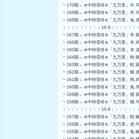
﹄170期﹃:⊕中特⑨肖⊕「九万里」牛.马.鼠
﹄169期﹃:⊕中特⑨肖⊕「九万里」羊.马.鸡
﹄168期﹃:⊕中特⑨肖⊕「九万里」兔.虎.狗
﹛﹛﹛﹛﹛﹛﹛﹛﹛10-9﹜﹜﹜﹜﹜﹜
﹄167期﹃:⊕中特⑨肖⊕「九万里」羊.鼠.鸡
﹄166期﹃:⊕中特⑨肖⊕「九万里」羊.鸡.马
﹄165期﹃:⊕中特⑨肖⊕「九万里」羊.龙.牛
﹄164期﹃:⊕中特⑨肖⊕「九万里」狗.猪.马
﹄163期﹃:⊕中特⑨肖⊕「九万里」蛇.鼠.鸡
﹄162期﹃:⊕中特⑨肖⊕「九万里」猴.虎.鸡
﹄161期﹃:⊕中特⑨肖⊕「九万里」狗.鸡.马
﹄160期﹃:⊕中特⑨肖⊕「九万里」兔.羊.牛
﹄159期﹃:⊕中特⑨肖⊕「九万里」猪.鼠.兔
﹄158期﹃:⊕中特⑨肖⊕「九万里」猪.牛.狗
﹛﹛﹛﹛﹛﹛﹛﹛﹛10-8﹜﹜﹜﹜﹜﹜
﹄157期﹃:⊕中特⑨肖⊕「九万里」蛇.猴.猪
﹄156期﹃:⊕中特⑨肖⊕「九万里」虎.牛.马
﹄155期﹃:⊕中特⑨肖⊕「九万里」兔.猴.狗