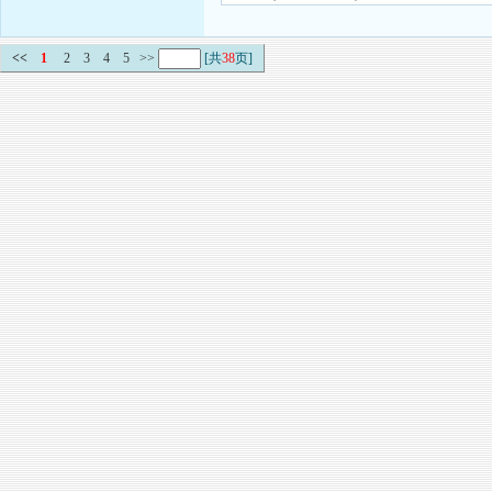
<<
1
2
3
4
5
>>
[共
38
页]