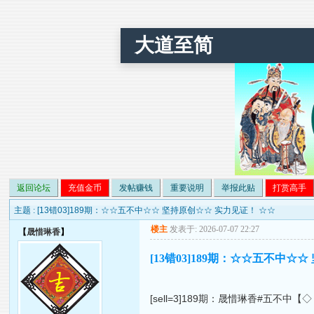
大道至简
返回论坛
充值金币
发帖赚钱
重要说明
举报此贴
打赏高手
主题 :
[13错03]189期：☆☆五不中☆☆ 坚持原创☆☆ 实力见证！ ☆☆
楼主
发表于: 2026-07-07 22:27
【
晟惜琳香
】
[13错03]189期：☆☆五不中☆
[sell=3]189期：晟惜琳香#五不中【◇