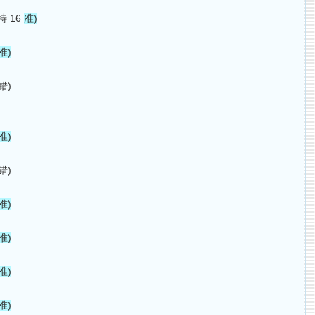
 特 16
准)
准)
 错)
准)
 错)
准)
准)
准)
准)