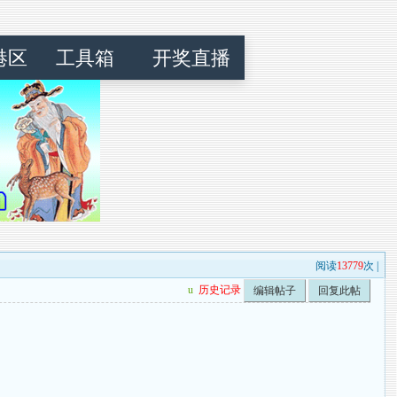
港区
工具箱
开奖直播
阅读
13779
次 |
u
历史记录
编辑帖子
回复此帖