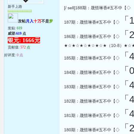
新手上路
[/ sell]188期：晟惜琳香#五不中【◇
「1
发帖
月入
十万
不是
梦
187期：晟惜琳香#五不中【◇
发贴:
619
「2
威望:
619
点
186期：晟惜琳香#五不中【◇
银元: 1666元
★☆★☆★☆★☆★☆★（10-8）★☆
贡献值:
572
点
「4
好评度:
0 点
185期：晟惜琳香#五不中【◇
「0
184期：晟惜琳香#五不中【◇
「4
183期：晟惜琳香#五不中【◇
「4
182期：晟惜琳香#五不中【◇
「4
181期：晟惜琳香#五不中【◇
「2
180期：晟惜琳香#五不中【◇