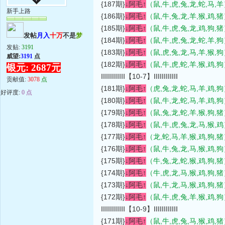
{187期}
↓阿毛↑
（鼠,牛,虎,兔,龙,蛇,马,
新手上路
{186期}
↓阿毛↑
（鼠,牛,兔,龙,羊,猴,鸡,
{185期}
↓阿毛↑
（鼠,牛,虎,兔,龙,鸡,狗,
发帖
月入
十万
不是
梦
{184期}
↓阿毛↑
（鼠,牛,虎,兔,龙,蛇,羊,
发贴:
3191
{183期}
↓阿毛↑
（鼠,虎,兔,龙,马,羊,猴,
威望:
3191
点
{182期}
↓阿毛↑
（鼠,牛,虎,蛇,羊,猴,鸡,
银元: 2687元
ⅠⅠⅠⅠⅠⅠⅠⅠⅠⅠⅠⅠ【10-7】ⅠⅠⅠⅠⅠⅠⅠⅠⅠⅠⅠⅠ
贡献值:
3078
点
{181期}
↓阿毛↑
（虎,兔,龙,蛇,马,羊,鸡,
好评度:
0 点
{180期}
↓阿毛↑
（鼠,牛,龙,蛇,马,羊,鸡,
{179期}
↓阿毛↑
（鼠,兔,龙,蛇,羊,猴,狗,
{178期}
↓阿毛↑
（鼠,牛,虎,兔,龙,马,猴,
{177期}
↓阿毛↑
（龙,蛇,马,羊,猴,鸡,狗,
{176期}
↓阿毛↑
（鼠,牛,兔,龙,马,猴,鸡,
{175期}
↓阿毛↑
（牛,兔,龙,蛇,猴,鸡,狗,
{174期}
↓阿毛↑
（牛,虎,龙,马,猴,鸡,狗,
{173期}
↓阿毛↑
（鼠,牛,龙,马,猴,鸡,狗,
{172期}
↓阿毛↑
（鼠,牛,虎,兔,羊,猴,鸡,
ⅠⅠⅠⅠⅠⅠⅠⅠⅠⅠⅠⅠ【10-9】ⅠⅠⅠⅠⅠⅠⅠⅠⅠⅠⅠⅠ
{171期}
↓阿毛↑
（鼠,牛,虎,兔,马,猴,鸡,