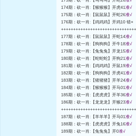
173期：砍一肖:【马马马】开蛇26
准√
174期：砍一肖:【猴猴猴】开虎41
准√
175期：砍一肖:【鼠鼠鼠】开蛇26
准√
176期：砍一肖:【鸡鸡鸡】开鸡10 错×
+++++++++++++++++++++++++++++
177期：砍一肖:【鼠鼠鼠】开蛇14
准√
178期：砍一肖:【狗狗狗】开牛18
准√
179期：砍一肖:【兔兔兔】开龙15
准√
180期：砍一肖:【蛇蛇蛇】开狗21
准√
181期：砍一肖:【鸡鸡鸡】开鼠19
准√
182期：砍一肖:【狗狗狗】开虎41
准√
183期：砍一肖:【猪猪猪】开羊24
准√
184期：砍一肖:【猴猴猴】开马01
准√
185期：砍一肖:【虎虎虎】开羊36
准√
186期：砍一肖:【龙龙龙】开猴23
准√
++++++++++++++++++++++++++++++
187期：砍一肖:【羊羊羊】开马01
准√
188期：砍一肖:【虎虎虎】开兔16
准√
189期：砍一肖:【兔兔兔】开0
准√