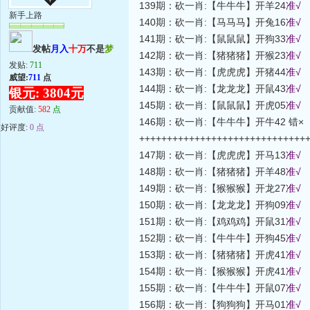
139期：砍一肖:【牛牛牛】开羊24
准√
新手上路
140期：砍一肖:【马马马】开兔16
准√
141期：砍一肖:【鼠鼠鼠】开狗33
准√
发帖
月入
十万
不是
梦
142期：砍一肖:【猪猪猪】开猴23
准√
发贴:
711
143期：砍一肖:【虎虎虎】开猪44
准√
威望:
711
点
144期：砍一肖:【龙龙龙】开鼠43
准√
银元: 3804元
145期：砍一肖:【鼠鼠鼠】开虎05
准√
贡献值:
582
点
146期：砍一肖:【牛牛牛】开牛42 错×
好评度:
0 点
+++++++++++++++++++++++++++++
147期：砍一肖:【虎虎虎】开马13
准√
148期：砍一肖:【猪猪猪】开羊48
准√
149期：砍一肖:【猴猴猴】开龙27
准√
150期：砍一肖:【龙龙龙】开狗09
准√
151期：砍一肖:【鸡鸡鸡】开鼠31
准√
152期：砍一肖:【牛牛牛】开狗45
准√
153期：砍一肖:【猪猪猪】开虎41
准√
154期：砍一肖:【猴猴猴】开虎41
准√
155期：砍一肖:【牛牛牛】开鼠07
准√
156期：砍一肖:【狗狗狗】开马01
准√