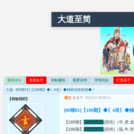
大道至简
返回论坛
充值金币
发帖赚钱
重要说明
举报此贴
打赏高手
主题 :
[06错01]【189期】◆〖4肖〗◆独家创造精准◆！
楼主
发表于: 2026-07-08 00:51
【
再吻我吧
】
[06错01]【189期】◆〖4肖〗
【189期】
{再吻我吧}
{四肖}（牛,虎,
【188期】
{再吻我吧}
{四肖}（鼠,牛,