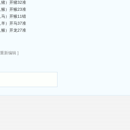
鸡,猪）开猪32准
羊,猴）开猴23准
龙,马）开猴11错
马,羊）开马37准
龙,猴）开龙27准
1重新编辑 ]