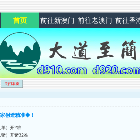
首页
前往新澳门
前往老澳门
前往香
关闭本页
◆独家创造精准◆！
龙,羊）开?准
羊,猪）开猪32准