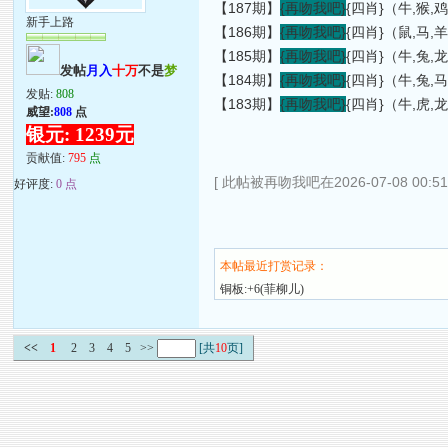
【187期】
{再吻我吧}
{四肖}（牛,猴,
新手上路
【186期】
{再吻我吧}
{四肖}（鼠,马,
【185期】
{再吻我吧}
{四肖}（牛,兔,
发帖
月入
十万
不是
梦
【184期】
{再吻我吧}
{四肖}（牛,兔,
发贴:
808
【183期】
{再吻我吧}
{四肖}（牛,虎,
威望:
808
点
银元: 1239元
贡献值:
795
点
[ 此帖被再吻我吧在2026-07-08 00:5
好评度:
0 点
本帖最近打赏记录：
铜板:+6(菲柳儿)
<<
1
2
3
4
5
>>
[共
10
页]