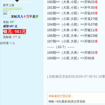
180期≈≈（大单.小双）≈≈开狗33
准
新手上路
181期≈≈（大双.小双）≈≈开牛30
准
182期≈≈（大单.小双）≈≈开鼠43
准
发帖
月入
十万
不是
梦
183期≈≈（小双.大双）≈≈开龙27错
发贴:
607
184期≈≈（小单.小双）≈≈开马37错
威望:
607
点
185期≈≈（大单.小单）≈≈开猴11
准
银元: 983元
186期≈≈（大双.大单）≈≈开猴23错
贡献值:
577
点
187期≈≈（小双.大双）≈≈开猪32
准
好评度:
0 点
------（10-7）------
188期≈≈（大双.大单）≈≈开猪32
准
189期≈≈（小双.大双）≈≈开88
准
[ 此帖被宾至如归在2026-07-08 01:16
本帖最近打赏记录：
铜板:+6(红颜多祸)赏点零花钱