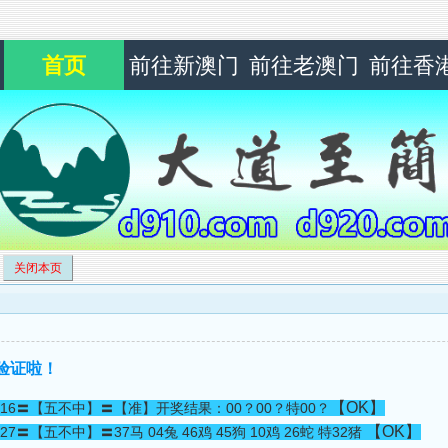
首页
前往新澳门
前往老澳门
前往香
关闭本页
〓验证啦！
【OK】
29+16〓【五不中】〓【准】开奖结果：00？00？特00？
【OK】
27〓【五不中】〓37马 04兔 46鸡 45狗 10鸡 26蛇 特32猪