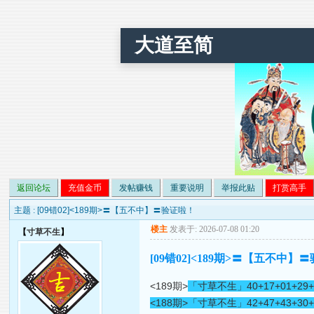
大道至简
返回论坛
充值金币
发帖赚钱
重要说明
举报此贴
打赏高手
主题 :
[09错02]<189期>〓【五不中】〓验证啦！
楼主
发表于: 2026-07-08 01:20
【
寸草不生
】
[09错02]<189期>〓【五不中】
<189期>
「寸草不生」40+17+01+
<188期>
「寸草不生」42+47+43+30+