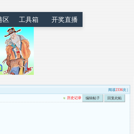
港区
工具箱
开奖直播
阅读
2336
次 |
u
历史记录
编辑帖子
回复此帖