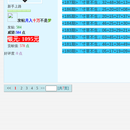
<187期>
「寸草不生」32+48+36+13+
新手上路
<186期>
「寸草不生」25+20+07+08+
<185期>
「寸草不生」20+15+27+37+
发帖
月入
十万
不是
梦
<184期>
「寸草不生」46+25+21+30+
发贴:
584
<183期>
「寸草不生」06+23+29+21+
威望:
584
点
<182期>
「寸草不生」03+45+21+10+
银元: 1095元
<181期>
「寸草不生」46+31+36+49+
贡献值:
578
点
<180期>
「寸草不生」05+17+19+09+
好评度:
0 点
<<
1
2
3
4
5
>>
[共
7
页]