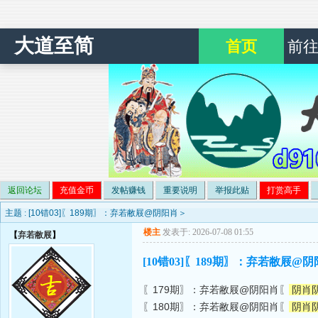
大道至简
首页
前
返回论坛
充值金币
发帖赚钱
重要说明
举报此贴
打赏高手
主题 :
[10错03]〖189期〗：弃若敝屐@阴阳肖＞
楼主
发表于: 2026-07-08 01:55
【
弃若敝屐
】
[10错03]〖189期〗：弃若敝屐@
〖179期〗：弃若敝屐@阴阳肖〖
阴肖
〖180期〗：弃若敝屐@阴阳肖〖
阴肖