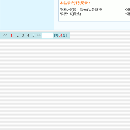
本帖最近打赏记录：
铜板:+6(盛世流光)我是财神
铜
铜板:+6(肖浩)
铜
<<
1
2
3
4
5
>>
[共
64
页]