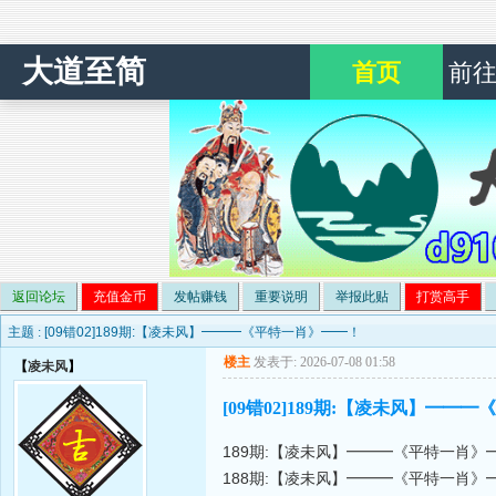
大道至简
首页
前
返回论坛
充值金币
发帖赚钱
重要说明
举报此贴
打赏高手
主题 :
[09错02]189期:【凌未风】━━━《平特一肖》━━！
楼主
发表于: 2026-07-08 01:58
【
凌未风
】
[09错02]189期:【凌未风】━━
189期:【凌未风】━━━《平特一肖》
188期:【凌未风】━━━《平特一肖》