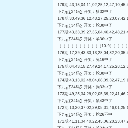
179期:43,15,04,11,02,25,12,47,10,45,
下九╖∑34码∑ 开奖：猪32中了
178期:30,49,36,12,48,27,25,20,07,42,
下九╖∑34码∑ 开奖：蛇38中了
177期:43,33,39,27,35,04,40,42,48,21,
下九╖∑34码∑ 开奖：羊36中了
（（（（（（（（（（（10-9））））
176期:17,39,43,33,13,28,04,32,20,35,
下九╖∑34码∑ 开奖：兔16中了
175期:04,43,15,27,49,24,17,25,28,12,
下九╖∑34码∑ 开奖：蛇38中了
174期:43,13,02,48,04,08,09,32,47,19,
下九╖∑34码∑ 开奖：狗33中了
173期:49,25,34,29,02,05,39,22,41,46,
下九╖∑34码∑ 开奖：鼠43中了
172期:13,20,37,02,29,08,31,46,01,25,
下九╖∑34码∑ 开奖：蛇26不中
171期:41,11,34,49,22,45,06,28,23,47,