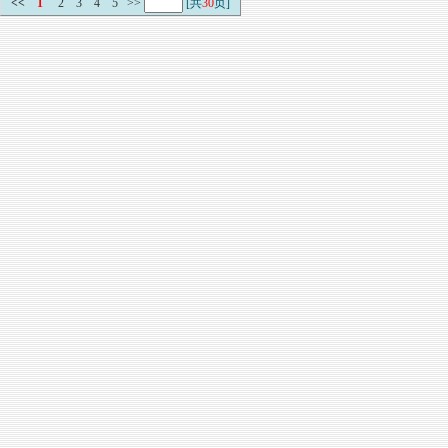
<<
1
2
3
4
5
>>
[共
30
页]