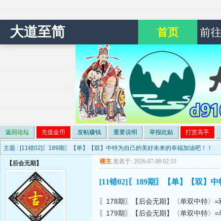
大道至简
首页
前
返回论坛
充值金币
发帖赚钱
重要说明
举报此贴
打赏高手
主题 :
[11错02]〖189期〗【单】【双】中特为自己的美好未来的幸福加油吧！！
楼主
发表于: 2026-07-08 02:33
【
后会无期
】
[11错02]〖189期〗【单】【
〖178期〗【后会无期】〈单双中特〉=
〖179期〗【后会无期】〈单双中特〉=