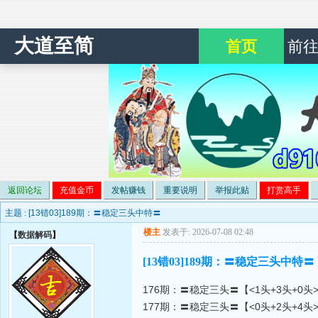
大道至简
首页
前
返回论坛
充值金币
发帖赚钱
重要说明
举报此贴
打赏高手
主题 :
[13错03]189期：〓稳定三头中特〓
楼主
发表于: 2026-07-08 02:48
【
数据解码
】
[13错03]189期：〓稳定三头中特〓
176期：〓稳定三头〓【<1头+3头+0头
177期：〓稳定三头〓【<0头+2头+4头>