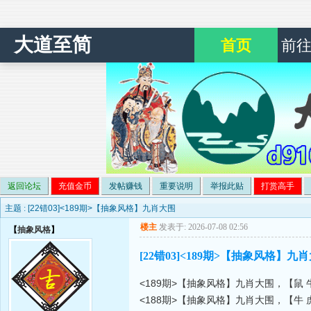
大道至简
首页
前
返回论坛
充值金币
发帖赚钱
重要说明
举报此贴
打赏高手
主题 :
[22错03]<189期>【抽象风格】九肖大围
楼主
发表于: 2026-07-08 02:56
【
抽象风格
】
[22错03]<189期>【抽象风格】九
<189期>【抽象风格】九肖大围，【鼠 牛 虎
<188期>【抽象风格】九肖大围，【牛 虎 