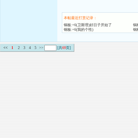
本帖最近打赏记录：
铜板:+6(卫斯理)好日子开始了
铜
铜板:+6(我的个性)
铜
<<
1
2
3
4
5
>>
[共
69
页]