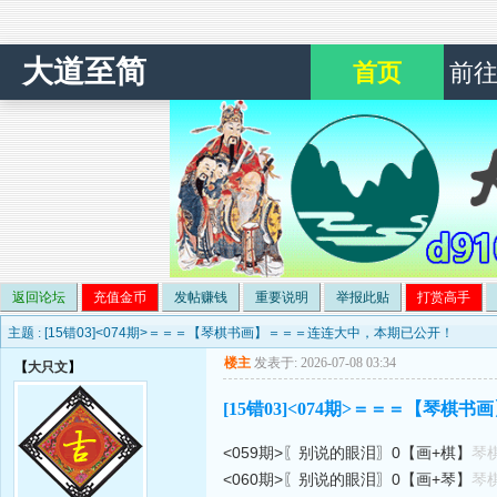
大道至简
首页
前
返回论坛
充值金币
发帖赚钱
重要说明
举报此贴
打赏高手
主题 :
[15错03]<074期>＝＝＝【琴棋书画】＝＝＝连连大中，本期已公开！
楼主
发表于: 2026-07-08 03:34
【
大只文
】
[15错03]<074期>＝＝＝【琴
<059期>〖别说的眼泪〗0【画+棋】
琴
<060期>〖别说的眼泪〗0【画+琴】
琴