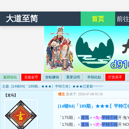
大道至简
首页
前
返回论坛
充值金币
发帖赚钱
重要说明
举报此贴
打赏高手
主题 :
[14错04]「189期」★★★〖平特①肖〗★★★已更新~~~~~
楼主
发表于: 2026-07-08 03:36
【
龙马
】
[14错04]「189期」★★★〖平特
「175期」＜
龙马
＞
<兔>
平特①肖
开:兔
「176期」＜
龙马
＞
<虎>
平特①肖
开:NO