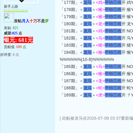
「177期」＜
龙马
＞
<鸡>
平特①肖
开:鸡
新手上路
「178期」＜
龙马
＞
<猴>
平特①肖
开:猴
「179期」＜
龙马
＞
<猴>
平特①肖
开:猴
发帖
月入
十万
不是
梦
「180期」＜
龙马
＞
<龙>
平特①肖
开:龙
发贴:
825
「181期」＜
龙马
＞
<鸡>
平特①肖
开:NO
威望:
825
点
「182期」＜
龙马
＞
<马>
平特①肖
开:马
银元: 681元
「183期」＜
龙马
＞
<猪>
平特①肖
开:猪
贡献值:
699
点
「184期」＜
龙马
＞
<猴>
平特①肖
开:猴
好评度:
0 点
%%%%%%{10-8}%%%%%%
「185期」＜
龙马
＞
<马>
平特①肖
开:NO
「186期」＜
龙马
＞
<猴>
平特①肖
开:猴
「187期」＜
龙马
＞
<龙>
平特①肖
开:NO
「188期」＜
龙马
＞
<蛇>
平特①肖
开:蛇
「189期」＜
龙马
＞
<虎>
平特①肖
开:？
[ 此帖被龙马在2026-07-08 03:37重新编