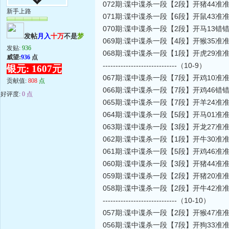
072期:谍中谍杀一段【2段】开猪44准
新手上路
071期:谍中谍杀一段【6段】开鼠43准
070期:谍中谍杀一段【2段】开马13错
发帖
月入
十万
不是
梦
069期:谍中谍杀一段【4段】开猴35准
发贴:
936
068期:谍中谍杀一段【1段】开虎29准
威望:
936
点
-----------------------------（10-9）
银元: 1607元
067期:谍中谍杀一段【7段】开鸡10准
贡献值:
808
点
066期:谍中谍杀一段【7段】开鸡46错
好评度:
0 点
065期:谍中谍杀一段【7段】开羊24准
064期:谍中谍杀一段【5段】开马01准
063期:谍中谍杀一段【3段】开龙27准
062期:谍中谍杀一段【1段】开牛30准
061期:谍中谍杀一段【5段】开鸡46准
060期:谍中谍杀一段【3段】开猪44准
059期:谍中谍杀一段【2段】开猪20准
058期:谍中谍杀一段【2段】开牛42准
-----------------------------（10-10）
057期:谍中谍杀一段【2段】开猴47准
056期:谍中谍杀一段【7段】开狗33准