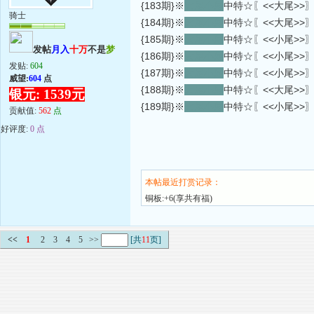
{183期}※
大尾小尾
中特☆〖<<大尾>>〗
骑士
{184期}※
大尾小尾
中特☆〖<<大尾>>〗
{185期}※
大尾小尾
中特☆〖<<小尾>>〗
发帖
月入
十万
不是
梦
{186期}※
大尾小尾
中特☆〖<<小尾>>〗
发贴:
604
{187期}※
大尾小尾
中特☆〖<<小尾>>〗
威望:
604
点
{188期}※
大尾小尾
中特☆〖<<大尾>>〗
银元: 1539元
{189期}※
大尾小尾
中特☆〖<<小尾>>
贡献值:
562
点
好评度:
0 点
本帖最近打赏记录：
铜板:+6(享共有福)
<<
1
2
3
4
5
>>
[共
11
页]