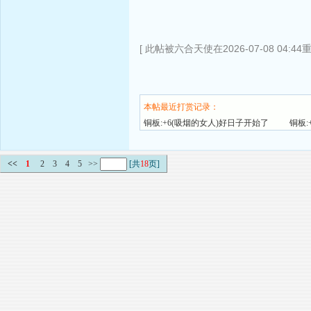
[ 此帖被六合天使在2026-07-08 04:44
本帖最近打赏记录：
铜板:+6(吸烟的女人)好日子开始了
铜板:
<<
1
2
3
4
5
>>
[共
18
页]