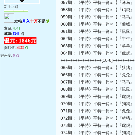
057期：《平特》平特一肖≌【『马马』
新手上路
058期：《平特》平特一肖≌【『鸡鸡』
059期：《平特》平特一肖≌【『马马』
发帖
月入
十万
不是
梦
060期：《平特》平特一肖≌【『猴猴』
发贴:
4341
061期：《平特》平特一肖≌【『鼠鼠』
威望:
4341
点
062期：《平特》平特一肖≌【『牛牛』
银元: 1846元
063期：《平特》平特一肖≌【『羊羊』
贡献值:
3933
点
064期：《平特》平特一肖≌【『虎虎』
好评度:
0 点
+++++++++++++++++[10-8]++++++++
065期：《平特》平特一肖≌【『猪猪』
066期：《平特》平特一肖≌【『兔兔』
067期：《平特》平特一肖≌【『马马』
068期：《平特》平特一肖≌【『鼠鼠』
069期：《平特》平特一肖≌【『虎虎』
070期：《平特》平特一肖≌【『狗狗』
071期：《平特》平特一肖≌【『兔兔』
072期：《平特》平特一肖≌【『猪猪』
073期：《平特》平特一肖≌【『虎虎』
074期：《平特》平特一肖≌【『狗狗』