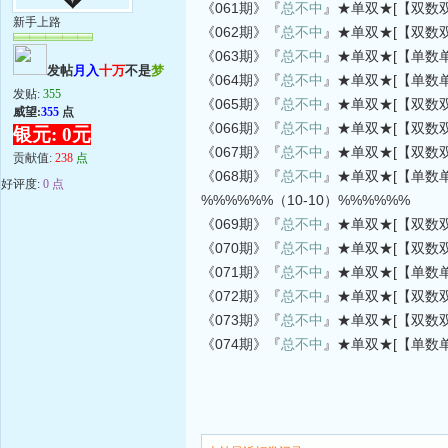
《061期》『
总不中
』★单双★[【双数双数
新手上路
《062期》『
总不中
』★单双★[【双数双数
《063期》『
总不中
』★单双★[【单数单数
发帖
月入
十万
不是
梦
《064期》『
总不中
』★单双★[【单数单数
发贴:
355
《065期》『
总不中
』★单双★[【双数双数
威望:
355
点
《066期》『
总不中
』★单双★[【双数双数
银元: 0元
《067期》『
总不中
』★单双★[【双数双数
贡献值:
238
点
《068期》『
总不中
』★单双★[【单数单数
好评度:
0 点
%%%%%%（10-10）%%%%%%
《069期》『
总不中
』★单双★[【双数双数
《070期》『
总不中
』★单双★[【双数双数
《071期》『
总不中
』★单双★[【单数单数
《072期》『
总不中
』★单双★[【双数双数
《073期》『
总不中
』★单双★[【双数双数
《074期》『
总不中
』★单双★[【单数单数