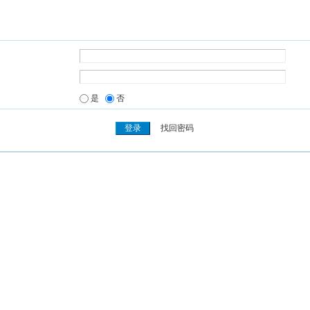
是
否
找回密码