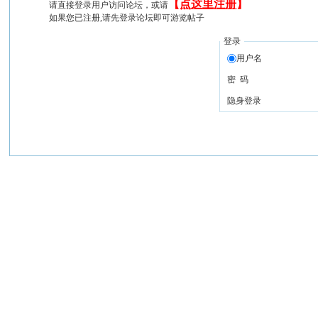
【
点这里注册
】
请直接登录用户访问论坛，或请
如果您已注册,请先登录论坛即可游览帖子
登录
用户名
密 码
隐身登录