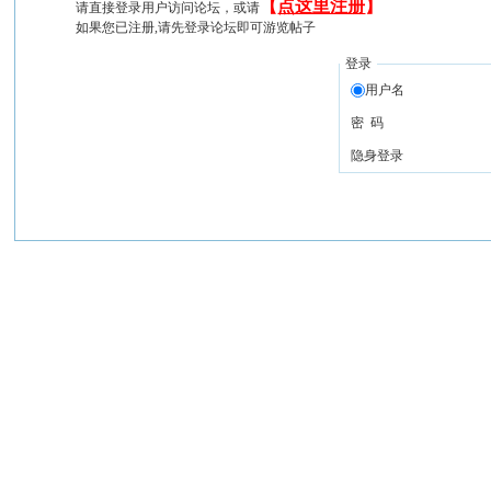
【
点这里注册
】
请直接登录用户访问论坛，或请
如果您已注册,请先登录论坛即可游览帖子
登录
用户名
密 码
隐身登录