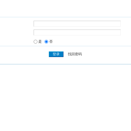
是
否
找回密码