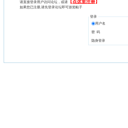
【
点这里注册
】
请直接登录用户访问论坛，或请
如果您已注册,请先登录论坛即可游览帖子
登录
用户名
密 码
隐身登录