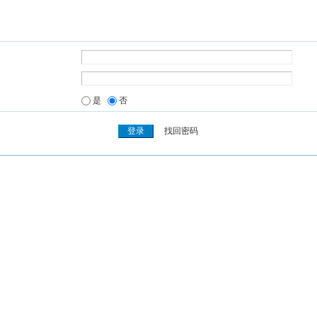
是
否
找回密码